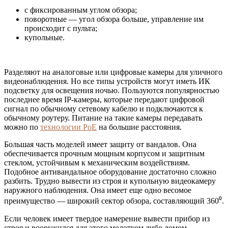
с фиксированным углом обзора;
поворотные — угол обзора больше, управление им
происходит с пульта;
купольные.
Разделяют на аналоговые или цифровые камеры для уличного
видеонаблюдения. Но все типы устройств могут иметь ИК
подсветку для освещения ночью. Пользуются популярностью
последнее время IP-камеры, которые передают цифровой
сигнал по обычному сетевому кабелю и подключаются к
обычному роутеру. Питание на такие камеры передавать
можно по
технологии PoE
на большие расстояния.
Большая часть моделей имеет защиту от вандалов. Она
обеспечивается прочным мощным корпусом и защитным
стеклом, устойчивым к механическим воздействиям.
Подобное антивандальное оборудование достаточно сложно
разбить. Трудно вывести из строя и купольную видеокамеру
наружного наблюдения. Она имеет еще одно весомое
преимущество — широкий сектор обзора, составляющий 360⁰.
Если человек имеет твердое намерение вывести прибор из
строя и вооружился для этого молотком либо ломом,